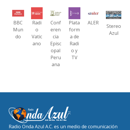
BBC
Radi
Conf
Plata
ALER
Stereo
Mun
o
eren
form
Azul
do
Vatic
cia
a de
ano
Episc
Radi
opal
o y
Peru
TV
ana
Radio Onda Azul A.C. es un medio de comunicación