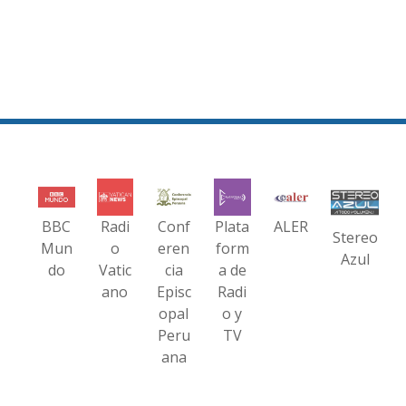
BBC
Radi
Conf
Plata
ALER
Stereo
Mun
o
eren
form
Azul
do
Vatic
cia
a de
ano
Episc
Radi
opal
o y
Peru
TV
ana