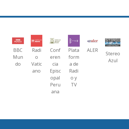
BBC
Radi
Conf
Plata
ALER
Stereo
Mun
o
eren
form
Azul
do
Vatic
cia
a de
ano
Episc
Radi
opal
o y
Peru
TV
ana