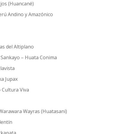
ojos (Huancané)
Perú Andino y Amazónico
as del Altiplano
y Sankayo – Huata Conima
lavista
xa Jupax
 Cultura Viva
s Warawara Wayras (Huatasani)
lentín
rkapata