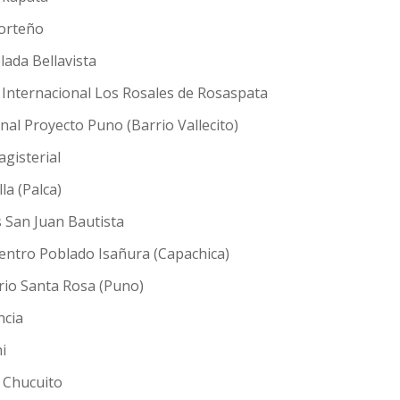
Porteño
lada Bellavista
s Internacional Los Rosales de Rosaspata
al Proyecto Puno (Barrio Vallecito)
gisterial
la (Palca)
s San Juan Bautista
Centro Poblado Isañura (Capachica)
rio Santa Rosa (Puno)
ncia
i
 Chucuito