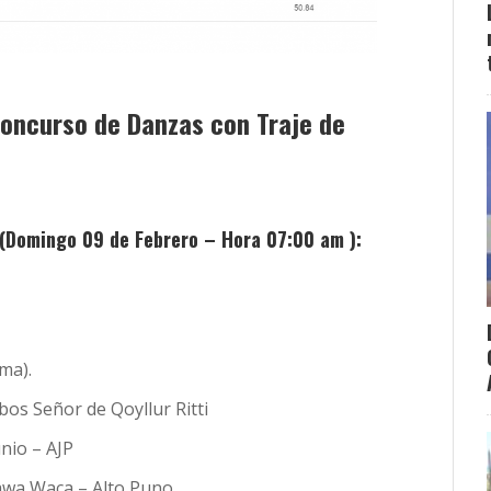
Concurso de Danzas con Traje de
 (Domingo 09 de Febrero – Hora 07:00 am ):
ma).
os Señor de Qoyllur Ritti
unio – AJP
awa Waca – Alto Puno