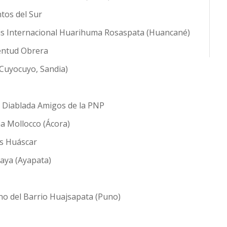
tos del Sur
ris Internacional Huarihuma Rosaspata (Huancané)
ventud Obrera
(Cuyocuyo, Sandia)
n Diablada Amigos de la PNP
a Mollocco (Ácora)
es Huáscar
laya (Ayapata)
no del Barrio Huajsapata (Puno)