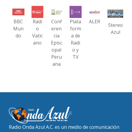
BBC
Radi
Conf
Plata
ALER
Stereo
Mun
o
eren
form
Azul
do
Vatic
cia
a de
ano
Episc
Radi
opal
o y
Peru
TV
ana
Radio Onda Azul A.C. es un medio de comunicación