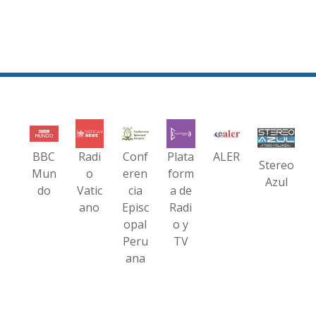
BBC
Radi
Conf
Plata
ALER
Stereo
Mun
o
eren
form
Azul
do
Vatic
cia
a de
ano
Episc
Radi
opal
o y
Peru
TV
ana