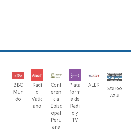
BBC
Radi
Conf
Plata
ALER
Stereo
Mun
o
eren
form
Azul
do
Vatic
cia
a de
ano
Episc
Radi
opal
o y
Peru
TV
ana