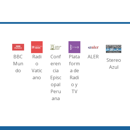
BBC
Radi
Conf
Plata
ALER
Stereo
Mun
o
eren
form
Azul
do
Vatic
cia
a de
ano
Episc
Radi
opal
o y
Peru
TV
ana