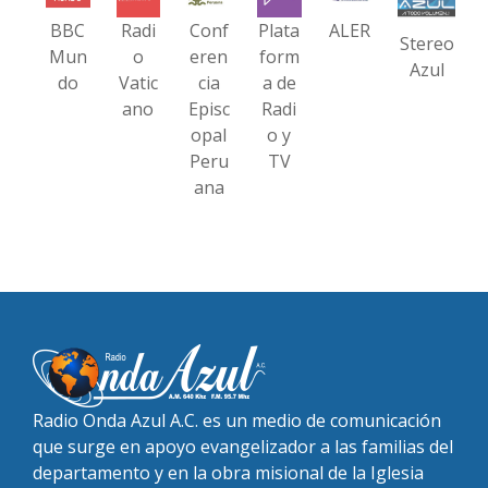
BBC
Radi
Conf
Plata
ALER
Stereo
Mun
o
eren
form
Azul
do
Vatic
cia
a de
ano
Episc
Radi
opal
o y
Peru
TV
ana
Radio Onda Azul A.C. es un medio de comunicación
que surge en apoyo evangelizador a las familias del
departamento y en la obra misional de la Iglesia