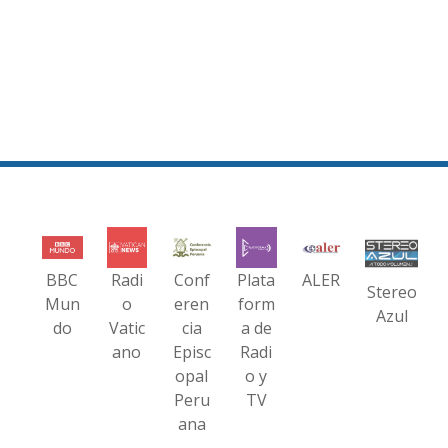
BBC
Radi
Conf
Plata
ALER
Stereo
Mun
o
eren
form
Azul
do
Vatic
cia
a de
ano
Episc
Radi
opal
o y
Peru
TV
ana