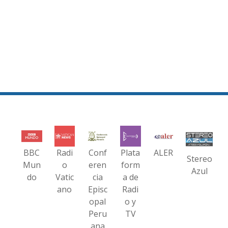
BBC
Radi
Conf
Plata
ALER
Stereo
Mun
o
eren
form
Azul
do
Vatic
cia
a de
ano
Episc
Radi
opal
o y
Peru
TV
ana