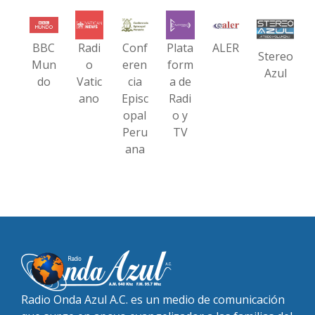
BBC
Radi
Conf
Plata
ALER
Stereo
Mun
o
eren
form
Azul
do
Vatic
cia
a de
ano
Episc
Radi
opal
o y
Peru
TV
ana
Radio Onda Azul A.C. es un medio de comunicación