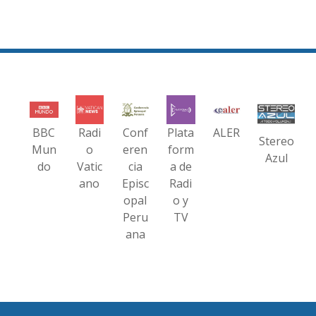
BBC
Radi
Conf
Plata
ALER
Stereo
Mun
o
eren
form
Azul
do
Vatic
cia
a de
ano
Episc
Radi
opal
o y
Peru
TV
ana