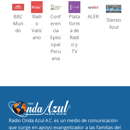
BBC
Radi
Conf
Plata
ALER
Stereo
Mun
o
eren
form
Azul
do
Vatic
cia
a de
ano
Episc
Radi
opal
o y
Peru
TV
ana
Radio Onda Azul A.C. es un medio de comunicación
que surge en apoyo evangelizador a las familias del