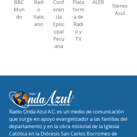
BBC
Radi
Conf
Plata
ALER
Stereo
Mun
o
eren
form
Azul
do
Vatic
cia
a de
ano
Episc
Radi
opal
o y
Peru
TV
ana
Radio Onda Azul A.C. es un medio de comunicación
que surge en apoyo evangelizador a las familias del
departamento y en la obra misional de la Iglesia
Católica en la Diócesis San Carlos Borromeo de