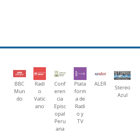
BBC
Radi
Conf
Plata
ALER
Stereo
Mun
o
eren
form
Azul
do
Vatic
cia
a de
ano
Episc
Radi
opal
o y
Peru
TV
ana