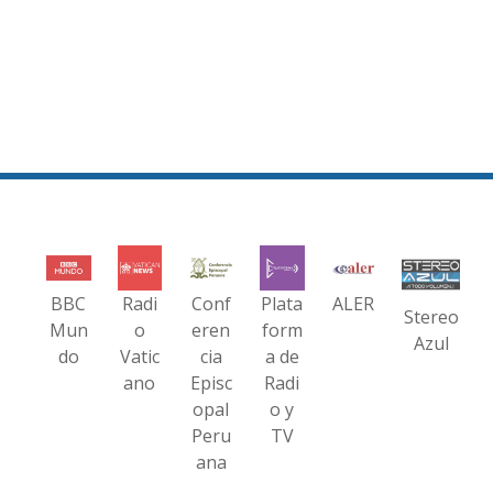
BBC
Radi
Conf
Plata
ALER
Stereo
Mun
o
eren
form
Azul
do
Vatic
cia
a de
ano
Episc
Radi
opal
o y
Peru
TV
ana