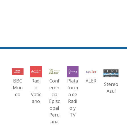
BBC
Radi
Conf
Plata
ALER
Stereo
Mun
o
eren
form
Azul
do
Vatic
cia
a de
ano
Episc
Radi
opal
o y
Peru
TV
ana