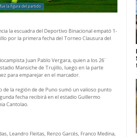
fue la figura del partido
cia la escuadra del Deportivo Binacional empató 1-
jillo por la primera fecha del Torneo Clausura del
iocampista Juan Pablo Vergara, quien a los 26´
tadio Mansiche de Trujillo, luego en la parte
ez para emparejar en el marcador.
vo de la región de de Puno sumó un valioso punto
egunda fecha recibirá en el estadio Guillermo
ia Cantolao.
odas, Leandro Fleitas, Renzo Garcés, Franco Medina,