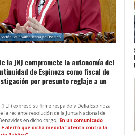
ración Latinoamericana de Fiscales
 de la JNJ compromete la autonomía del
ontinuidad de Espinoza como fiscal de
estigación por presunto reglaje a un
 (FLF) expresó su firme respaldo a Delia Espinoza
e la reciente resolución de la Junta Nacional de
ia Benavides en dicho cargo.
En un comunicado
 FLF alertó que dicha medida “atenta contra la
io Público”.