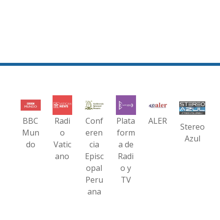
BBC
Radi
Conf
Plata
ALER
Stereo
Mun
o
eren
form
Azul
do
Vatic
cia
a de
ano
Episc
Radi
opal
o y
Peru
TV
ana