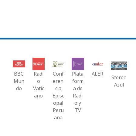
BBC
Radi
Conf
Plata
ALER
Stereo
Mun
o
eren
form
Azul
do
Vatic
cia
a de
ano
Episc
Radi
opal
o y
Peru
TV
ana